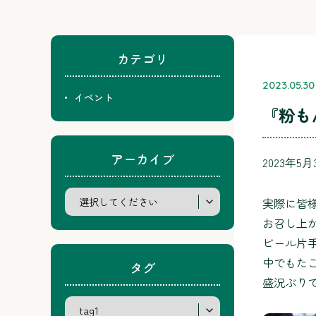
カテゴリ
2023.05.30
イベント
『粉も
アーカイブ
2023年
実際に皆
お召し上
ビール片
中でもた
タグ
盛況ぶりで